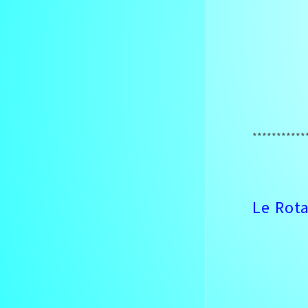
***********
Le Rot