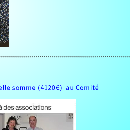
****************************************************************
 belle somme (4120€) au Comité