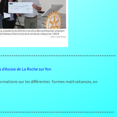
****************************************************************
s d’Assise de La Roche sur Yon
formations sur les différentes formes maltraitances, en
***************************************************************