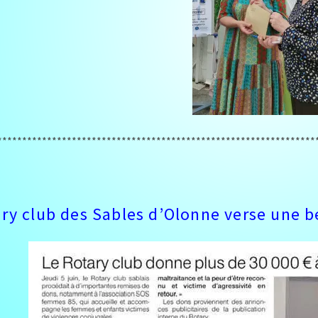
****************************************************************
ary club des Sables d’Olonne verse une