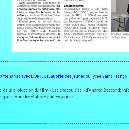
****************************************************************
artenariat avec L’UNICEF, auprès des jeunes du lycée Saint Françoi
rès la projection du film « Les chatouilles » d’Andréa Bescond; in
n questionnaire élaboré par les jeunes.
****************************************************************