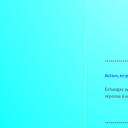
***********
Action, en p
Echanges ap
réponse à u
***********