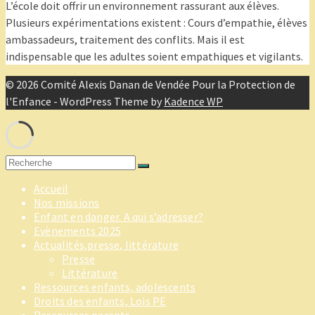
L’école doit offrir un environnement rassurant aux élèves.
Plusieurs expérimentations existent : Cours d’empathie, élèves
ambassadeurs, traitement des conflits. Mais il est
indispensable que les adultes soient empathiques et vigilants.
© 2026 Comité Alexis Danan de Vendée Pour la Protection de
l'Enfance - WordPress Theme by
Kadence WP
Search
for:
Accueil
Nos missions
Enfant en danger. A qui s’adresser?
Evènements 2025
Actualités,presse, littérature
Presse
Littérature
Ressources enfants, adolescents
Droits des enfants, Lois PE